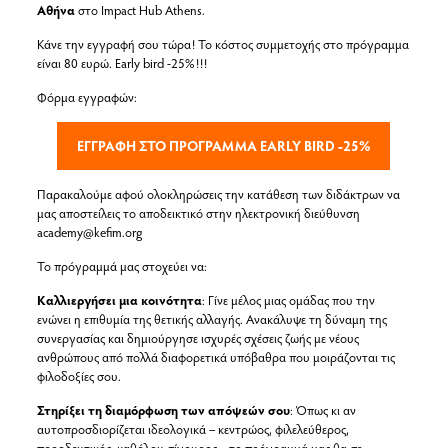
Αθήνα
στο Impact Hub Athens.
Κάνε την εγγραφή σου τώρα! Το κόστος συμμετοχής στο πρόγραμμα
είναι 80 ευρώ. Early bird -25%!!!
Φόρμα εγγραφών:
ΕΓΓΡΑΦΗ ΣΤΟ ΠΡΟΓΡΑΜΜΑ EARLY BIRD -25%
Παρακαλούμε αφού ολοκληρώσεις την κατάθεση των διδάκτρων να
μας αποστείλεις το αποδεικτικό στην ηλεκτρονική διεύθυνση
academy@kefim.org
Το πρόγραμμά μας στοχεύει να:
Καλλιεργήσει μια κοινότητα
: Γίνε μέλος μιας ομάδας που την
ενώνει η επιθυμία της θετικής αλλαγής. Ανακάλυψε τη δύναμη της
συνεργασίας και δημιούργησε ισχυρές σχέσεις ζωής με νέους
ανθρώπους από πολλά διαφορετικά υπόβαθρα που μοιράζονται τις
φιλοδοξίες σου.
Στηρίξει τη διαμόρφωση των απόψεών σου
: Όπως κι αν
αυτοπροσδιορίζεται ιδεολογικά – κεντρώος, φιλελεύθερος,
προοδευτικός, καθόλου σίγουρος – το πρόγραμμά μας θα σε