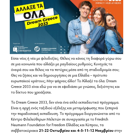
Είσαι νέος ή νέα με φιλοδοξίες; Θέλεις να κάνεις τη διαφορά γύρω σου
σε μια κοινωνία που αλλάζει με ραγδαίους ρυθμούς; Κυνηγάς τα
όνειρά σου και θέλεις να τα πετύχεις μέσα από τη σταδιοδρομία σου;
Θες να ζήσεις και να δημιουργήσεις σε μια Ελλάδα – πρότυπο
ευρωπαϊκού κράτους; Μην ψάχνεις άλλο! Το Άλλαξέ τα όλα: Dream
Greece 2033 είναι εδώ για να σε εφοδιάσει με γνώσεις, δεξιότητες και
το δίκτυο που χρειάζεσαι.
Το Dream Greece 2033, δεν είναι ένα απλό εκπαιδευτικό πρόγραμμα.
Είναι η αρχή ενός ταξιδιού εξέλιξης και μεταμόρφωσης που ξεπερνά
την παραδοσιακή εκπαίδευση. Το πρόγραμμα διοργανώνεται από το
Κέντρο Φιλελεύθερων Μελετών σε συνεργασία με το Friedrich
Naumann Foundation for Freedom Ελλάδας και Κύπρου, τα
σαββατοκύριακα
21-22 Οκτωβρίου και 4-5-11-12 Νοεμβρίου
στην