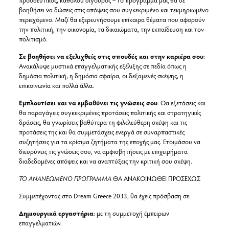
βοηθήσει να δώσεις στις απόψεις σου συγκεκριμένο και τεκμηριωμένο
περιεχόμενο. Μαζί θα εξερευνήσουμε επίκαιρα θέματα που αφορούν
την πολιτική, την οικονομία, τα δικαιώματα, την εκπαίδευση και τον
πολιτισμό.
Σε βοηθήσει να εξελιχθείς στις σπουδές και στην καριέρα σου
:
Ανακάλυψε μυστικά επαγγελματικής εξέλιξης σε πεδία όπως η
δημόσια πολιτική, η δημόσια σφαίρα, οι δεξαμενές σκέψης, η
επικοινωνία και πολλά άλλα.
Εμπλουτίσει και να εμβαθύνει τις γνώσεις σου
: Θα εξετάσεις και
θα παραγάγεις συγκεκριμένες προτάσεις πολιτικής και στρατηγικές
δράσεις, θα γνωρίσεις βαθύτερα τη φιλελεύθερη σκέψη και τις
προτάσεις της και θα συμμετάσχεις ενεργά σε συναρπαστικές
συζητήσεις για τα κρίσιμα ζητήματα της εποχής μας. Ετοιμάσου να
διευρύνεις τις γνώσεις σου, να αμφισβητήσεις με επιχειρήματα
διαδεδομένες απόψεις και να αναπτύξεις την κριτική σου σκέψη.
ΤΟ ΑΝΑΝΕΩΜΕΝΟ ΠΡΟΓΡΑΜΜΑ
ΘΑ ΑΝΑΚΟΙΝΩΘΕΙ ΠΡΟΣΕΧΩΣ
Συμμετέχοντας στο Dream Greece 2033, θα έχεις πρόσβαση σε:
Δημιουργικά εργαστήρια
: με τη συμμετοχή έμπειρων
επαγγελματιών.