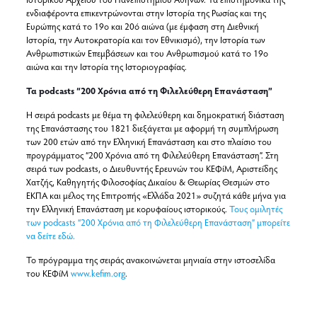
ενδιαφέροντα επικεντρώνονται στην Ιστορία της Ρωσίας και της
Ευρώπης κατά το 19ο και 20ό αιώνα (με έμφαση στη Διεθνική
Ιστορία, την Αυτοκρατορία και τον Εθνικισμό), την Ιστορία των
Ανθρωπιστικών Επεμβάσεων και του Ανθρωπισμού κατά το 19ο
αιώνα και την Ιστορία της Ιστοριογραφίας.
Τα podcasts “200 Χρόνια από τη Φιλελεύθερη Επανάσταση”
Η σειρά podcasts με θέμα τη φιλελεύθερη και δημοκρατική διάσταση
της Επανάστασης του 1821 διεξάγεται με αφορμή τη συμπλήρωση
των 200 ετών από την Ελληνική Επανάσταση και στο πλαίσιο του
προγράμματος “200 Χρόνια από τη Φιλελεύθερη Επανάσταση”. Στη
σειρά των podcasts, ο Διευθυντής Ερευνών του ΚΕΦίΜ, Αριστείδης
Χατζής, Καθηγητής Φιλοσοφίας Δικαίου & Θεωρίας Θεσμών στο
ΕΚΠΑ και μέλος της Επιτροπής «Ελλάδα 2021» συζητά κάθε μήνα για
την Ελληνική Επανάσταση με κορυφαίους ιστορικούς.
Τους ομιλητές
των podcasts “200 Χρόνια από τη Φιλελεύθερη Επανάσταση” μπορείτε
να δείτε εδώ.
Το πρόγραμμα της σειράς ανακοινώνεται μηνιαία στην ιστοσελίδα
του ΚΕΦίΜ
www.kefim.org
.