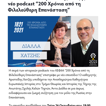
νέο podcast “200 Χρόνια από τη
Φιλελεύθερη Επανάσταση”
Η σειρά των ιστορικών podcasts του ΚΕΦίΜ “200 Χρόνια από τη
Φιλελεύθερη Επανάσταση” επιστρέφει με νέο επεισόδιο! Ο καθηγητής
Αριστείδης Χατζής υποδέχεται την Αναπληρώτρια Καθηγήτρια
Ευρωπαϊκής Ιστορίας στο Τμήμα Θεωρίας και Ιστορίας της Τέχνης της
Ανωτάτης Σχολής Καλών Τεχνών, Άντα Διάλλα σε μια άκρως
ενδιαφέρουσα και ζωηρή συζήτηση για τον ρόλο της Ρωσίας στην
Επανάσταση.
To επεισόδιο προβλήθηκε την
Τρίτη 26 Οκτωβρίου στις 19:00
.