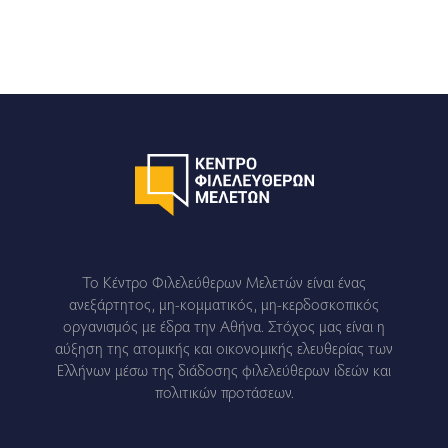
Το Κέντρο Φιλελεύθερων Μελετών είναι ένας
ανεξάρτητος, μη-κομματικός, μη-κερδοσκοπικός
οργανισμός με έδρα την Αθήνα. Στόχος μας είναι η
αύξηση της ατομικής και οικονομικής ελευθερίας των
Ελλήνων μέσω της διάδοσης φιλελεύθερων ιδεών και
πολιτικών προτάσεων.