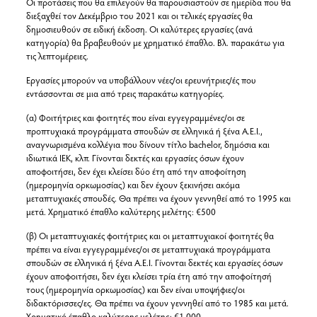
Οι προτάσεις που θα επιλεγούν θα παρουσιαστούν σε ημερίδα που θα
διεξαχθεί τον Δεκέμβριο του 2021 και οι τελικές εργασίες θα
δημοσιευθούν σε ειδική έκδοση. Οι καλύτερες εργασίες (ανά
κατηγορία) θα βραβευθούν με χρηματικό έπαθλο. Βλ. παρακάτω για
τις λεπτομέρειες.
Εργασίες μπορούν να υποβάλλουν νέες/οι ερευνήτριες/ές που
εντάσσονται σε μια από τρεις παρακάτω κατηγορίες.
(α) Φοιτήτριες και φοιτητές που είναι εγγεγραμμένες/οι σε
προπτυχιακά προγράμματα σπουδών σε ελληνικά ή ξένα Α.Ε.Ι.,
αναγνωρισμένα κολλέγια που δίνουν τίτλο bachelor, δημόσια και
ιδιωτικά ΙΕΚ, κλπ. Γίνονται δεκτές και εργασίες όσων έχουν
αποφοιτήσει, δεν έχει κλείσει δύο έτη από την αποφοίτηση
(ημερομηνία ορκωμοσίας) και δεν έχουν ξεκινήσει ακόμα
μεταπτυχιακές σπουδές. Θα πρέπει να έχουν γεννηθεί από το 1995 και
μετά. Χρηματικό έπαθλο καλύτερης μελέτης: €500
(β) Οι μεταπτυχιακές φοιτήτριες και οι μεταπτυχιακοί φοιτητές θα
πρέπει να είναι εγγεγραμμένες/οι σε μεταπτυχιακά προγράμματα
σπουδών σε ελληνικά ή ξένα Α.Ε.Ι. Γίνονται δεκτές και εργασίες όσων
έχουν αποφοιτήσει, δεν έχει κλείσει τρία έτη από την αποφοίτησή
τους (ημερομηνία ορκωμοσίας) και δεν είναι υποψήφιες/οι
διδακτόρισσες/ες. Θα πρέπει να έχουν γεννηθεί από το 1985 και μετά.
Χρηματικό έπαθλο καλύτερης μελέτης: €1.000