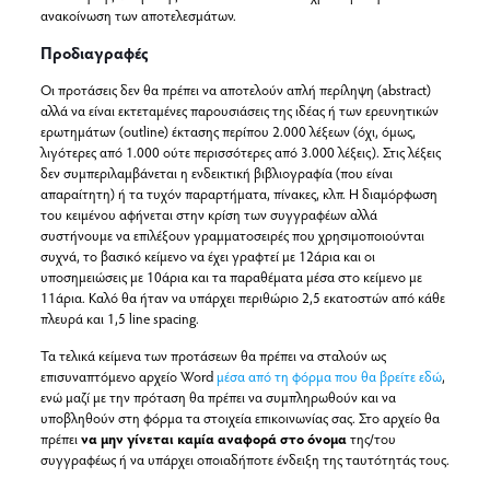
ανακοίνωση των αποτελεσμάτων.
Προδιαγραφές
Οι προτάσεις δεν θα πρέπει να αποτελούν απλή περίληψη (abstract)
αλλά να είναι εκτεταμένες παρουσιάσεις της ιδέας ή των ερευνητικών
ερωτημάτων (outline) έκτασης περίπου 2.000 λέξεων (όχι, όμως,
λιγότερες από 1.000 ούτε περισσότερες από 3.000 λέξεις). Στις λέξεις
δεν συμπεριλαμβάνεται η ενδεικτική βιβλιογραφία (που είναι
απαραίτητη) ή τα τυχόν παραρτήματα, πίνακες, κλπ. Η διαμόρφωση
του κειμένου αφήνεται στην κρίση των συγγραφέων αλλά
συστήνουμε να επιλέξουν γραμματοσειρές που χρησιμοποιούνται
συχνά, το βασικό κείμενο να έχει γραφτεί με 12άρια και οι
υποσημειώσεις με 10άρια και τα παραθέματα μέσα στο κείμενο με
11άρια. Καλό θα ήταν να υπάρχει περιθώριο 2,5 εκατοστών από κάθε
πλευρά και 1,5 line spacing.
Τα τελικά κείμενα των προτάσεων θα πρέπει να σταλούν ως
επισυναπτόμενο αρχείο Word
μέσα από τη φόρμα που θα βρείτε εδώ
,
ενώ μαζί με την πρόταση θα πρέπει να συμπληρωθούν και να
υποβληθούν στη φόρμα τα στοιχεία επικοινωνίας σας. Στο αρχείο θα
πρέπει
να μην γίνεται καμία αναφορά στο όνομα
της/του
συγγραφέως ή να υπάρχει οποιαδήποτε ένδειξη της ταυτότητάς τους.