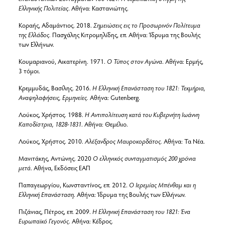
Ελληνικής Πολιτείας
. Αθήνα: Καστανιώτης.
Κοραής, Αδαμάντιος. 2018.
Σημειώσεις εις το Προσωρινόν Πολίτευμα
της Ελλάδος.
Πασχάλης Κιτρομηλίδης, επ. Αθήνα: Ίδρυμα της Βουλής
των Ελλήνων.
Κουμαριανού, Αικατερίνη. 1971.
Ο Τύπος στον Αγώνα
. Αθήνα: Ερμής,
3 τόμοι.
Κρεμμυδάς, Βασίλης. 2016.
Η Ελληνική Επανάσταση του 1821: Τεκμήρια,
Αναψηλαφήσεις, Ερμηνείες.
Αθήνα: Gutenberg.
Λούκος, Χρήστος. 1988.
Η Αντιπολίτευση κατά του Κυβερνήτη Ιωάννη
Καποδίστρια, 1828-1831
. Αθήνα: Θεμέλιο.
Λούκος, Χρήστος. 2010.
Αλέξανδρος Μαυροκορδάτος.
Αθήνα: Τα Νέα.
Μανιτάκης, Αντώνης. 2020
Ο ελληνικός συνταγματισμός 200 χρόνια
μετά
. Αθήνα, Εκδόσεις ΕΑΠ
Παπαγεωργίου, Κωνσταντίνος, επ. 2012.
Ο Ιερεμίας Μπένθαμ και η
Ελληνική Επανάσταση
. Αθήνα: Ίδρυμα της Βουλής των Ελλήνων.
Πιζάνιας, Πέτρος, επ. 2009.
Η Ελληνική Επανάσταση του 1821: Ένα
Ευρωπαϊκό Γεγονός
. Αθήνα: Κέδρος.