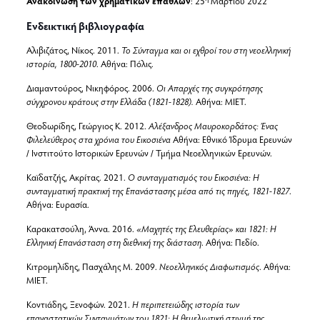
Ανακοίνωση των χρηματικών επάθλων
: 25
Μαρτίου 2022
Ενδεικτική βιβλιογραφία
Αλιβιζάτος, Νίκος. 2011.
Το Σύνταγμα και οι εχθροί του στη νεοελληνική
ιστορία, 1800-2010
. Αθήνα: Πόλις.
Διαμαντούρος, Νικηφόρος. 2006.
Οι Απαρχές της συγκρότησης
σύγχρονου κράτους στην Ελλάδα (1821-1828).
Αθήνα: ΜΙΕΤ.
Θεοδωρίδης, Γεώργιος Κ. 2012.
Αλέξανδρος Μαυροκορδάτος: Ένας
Φιλελεύθερος στα χρόνια του Εικοσιένα
Αθήνα: Εθνικό Ίδρυμα Ερευνών
/ Ινστιτούτο Ιστορικών Ερευνών / Τμήμα Νεοελληνικών Ερευνών.
Καϊδατζής, Ακρίτας. 2021.
Ο συνταγματισμός του Εικοσιένα: Η
συνταγματική πρακτική της Επανάστασης μέσα από τις πηγές, 1821-1827
.
Αθήνα: Ευρασία.
Καρακατσούλη, Άννα. 2016.
«Μαχητές της Ελευθερίας» και 1821: Η
Ελληνική Επανάσταση στη διεθνική της διάσταση
. Αθήνα: Πεδίο.
Κιτρομηλίδης, Πασχάλης Μ. 2009.
Νεοελληνικός Διαφωτισμός
. Αθήνα:
MIET.
Κοντιάδης, Ξενοφών. 2021.
Η περιπετειώδης ιστορία των
επαναστατικών Συνταγμάτων του 1821: Η θεμελιωτική στιγμή της