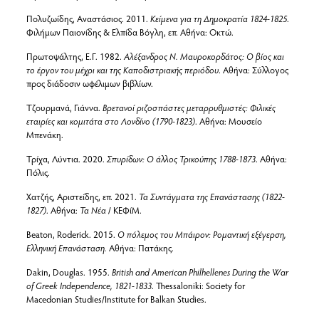
Πολυζωίδης, Αναστάσιος. 2011.
Κείμενα για τη Δημοκρατία 1824-1825
.
Φιλήμων Παιονίδης & Ελπίδα Βόγλη, επ. Αθήνα: Οκτώ.
Πρωτοψάλτης, Ε.Γ. 1982.
Αλέξανδρος Ν. Μαυροκορδάτος: Ο βίος και
το έργον του μέχρι και της Καποδιστριακής περιόδου
. Αθήνα: Σύλλογος
προς διάδοσιν ωφέλιμων βιβλίων.
Τζουρμανά, Γιάννα.
Βρετανοί ριζοσπάστες μεταρρυθμιστές: Φιλικές
εταιρίες και κομιτάτα στο Λονδίνο (1790-1823)
. Αθήνα: Μουσείο
Μπενάκη.
Τρίχα, Λύντια. 2020.
Σπυρίδων: Ο άλλος Τρικούπης 1788-1873
. Αθήνα:
Πόλις.
Χατζής, Αριστείδης, επ. 2021.
Τα Συντάγματα της Επανάστασης (1822-
1827)
. Αθήνα:
Τα Νέα
/ ΚΕΦίΜ.
Beaton, Roderick. 2015.
Ο πόλεμος του Μπάιρον: Ρομαντική εξέγερση,
Ελληνική Επανάσταση.
Αθήνα: Πατάκης.
Dakin, Douglas. 1955.
British and American Philhellenes During the War
of Greek Independence, 1821-1833
. Thessaloniki: Society for
Macedonian Studies/Institute for Balkan Studies.