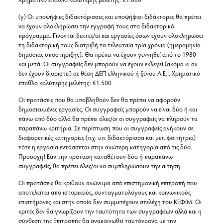
(γ) Οι υποψήφιες διδακτόρισσες και υποψήφιοι διδάκτορες θα πρέπει
να έχουν ολοκληρώσει την εγγραφή τους στο διδακτορικό
πρόγραμμα. Γίνονται δεκτές/οί και εργασίες όσων έχουν ολοκληρώσει
τη διδακτορική τους διατριβή τα τελευταία τρία χρόνια (ημερομηνία
δημόσιας υποστήριξης). Θα πρέπει να έχουν γεννηθεί από το 1980
και μετά. Οι συγγραφείς δεν μπορούν να έχουν εκλεγεί (ακόμα κι αν
δεν έχουν διοριστεί) σε θέση ΔΕΠ ελληνικού ή ξένου Α.Ε.Ι. Χρηματικό
έπαθλο καλύτερης μελέτης: €1.500
Οι προτάσεις που θα υποβληθούν δεν θα πρέπει να αφορούν
δημοσιευμένες εργασίες. Οι συγγραφείς μπορούν να είναι δύο ή και
πάνω από δύο αλλά θα πρέπει όλες/οι οι συγγραφείς να πληρούν τα
παραπάνω κριτήρια. Σε περίπτωση που οι συγγραφείς ανήκουν σε
διαφορετικές κατηγορίες (π.χ. υπ. διδακτόρισσα και μετ. φοιτήτρια)
τότε η εργασία εντάσσεται στην ανώτερη κατηγορία από τις δύο.
Προσοχή! Εάν την πρόταση καταθέτουν δύο ή παραπάνω
συγγραφείς, θα πρέπει όλες/οι να συμπληρώσουν την αίτηση.
Οι προτάσεις θα κριθούν ανώνυμα από επιστημονική επιτροπή που
αποτελείται από ιστορικούς, συνταγματολόγους και κοινωνικούς
επιστήμονες και στην οποία δεν συμμετέχουν στελέχη του ΚΕΦίΜ. Οι
κριτές δεν θα γνωρίζουν την ταυτότητα των συγγραφέων αλλά και η
σύνθεση της Επιτροπής θα ανακοινωθεί ταυτόχρονα με την