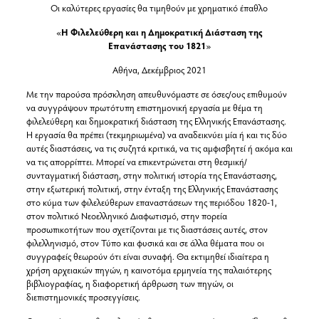
Οι καλύτερες εργασίες θα τιμηθούν με χρηματικό έπαθλο
«
Η Φιλελεύθερη και η Δημοκρατική Διάσταση της
Επανάστασης του 1821
»
Αθήνα, Δεκέμβριος 2021
Με την παρούσα πρόσκληση απευθυνόμαστε σε όσες/ους επιθυμούν
να συγγράψουν πρωτότυπη επιστημονική εργασία με θέμα τη
φιλελεύθερη και δημοκρατική διάσταση της Ελληνικής Επανάστασης.
Η εργασία θα πρέπει (τεκμηριωμένα) να αναδεικνύει μία ή και τις δύο
αυτές διαστάσεις, να τις συζητά κριτικά, να τις αμφισβητεί ή ακόμα και
να τις απορρίπτει. Μπορεί να επικεντρώνεται στη θεσμική/
συνταγματική διάσταση, στην πολιτική ιστορία της Επανάστασης,
στην εξωτερική πολιτική, στην ένταξη της Ελληνικής Επανάστασης
στο κύμα των φιλελεύθερων επαναστάσεων της περιόδου 1820-1,
στον πολιτικό Νεοελληνικό Διαφωτισμό, στην πορεία
προσωπικοτήτων που σχετίζονται με τις διαστάσεις αυτές, στον
φιλελληνισμό, στον Τύπο και φυσικά και σε άλλα θέματα που οι
συγγραφείς θεωρούν ότι είναι συναφή. Θα εκτιμηθεί ιδιαίτερα η
χρήση αρχειακών πηγών, η καινοτόμα ερμηνεία της παλαιότερης
βιβλιογραφίας, η διαφορετική άρθρωση των πηγών, οι
διεπιστημονικές προσεγγίσεις.