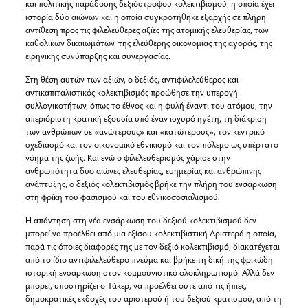
και πολιτικής παράδοσης δεξιόστροφου κολεκτιβισμού, η οποία έχει
ιστορία δύο αιώνων και η οποία συγκροτήθηκε εξαρχής σε πλήρη
αντίθεση προς τις φιλελεύθερες αξίες της ατομικής ελευθερίας, των
καθολικών δικαιωμάτων, της ελεύθερης οικονομίας της αγοράς, της
ειρηνικής συνύπαρξης και συνεργασίας.
Στη θέση αυτών των αξιών, ο δεξιός, αντιφιλελεύθερος και
αντικαπιταλιστικός κολεκτιβισμός προώθησε την υπεροχή
συλλογικοτήτων, όπως το έθνος και η φυλή έναντι του ατόμου, την
απεριόριστη κρατική εξουσία υπό έναν ισχυρό ηγέτη, τη διάκριση
των ανθρώπων σε «ανώτερους» και «κατώτερους», τον κεντρικό
σχεδιασμό και τον οικονομικό εθνικισμό και τον πόλεμο ως υπέρτατο
νόημα της ζωής. Και ενώ ο φιλελευθερισμός χάρισε στην
ανθρωπότητα δύο αιώνες ελευθερίας, ευημερίας και ανθρώπινης
ανάπτυξης, ο δεξιός κολεκτιβισμός βρήκε την πλήρη του ενσάρκωση
στη φρίκη του φασισμού και του εθνικοσοσιαλισμού.
Η απάντηση στη νέα ενσάρκωση του δεξιού κολεκτιβισμού δεν
μπορεί να προέλθει από μια εξίσου κολεκτιβιστική Αριστερά η οποία,
παρά τις όποιες διαφορές της με τον δεξιό κολεκτιβισμό, διακατέχεται
από το ίδιο αντιφιλελεύθερο πνεύμα και βρήκε τη δική της φρικώδη
ιστορική ενσάρκωση στον κομμουνιστικό ολοκληρωτισμό. Αλλά δεν
μπορεί, υποστηρίζει ο Τάκερ, να προέλθει ούτε από τις ήπιες,
δημοκρατικές εκδοχές του αριστερού ή του δεξιού κρατισμού, από τη