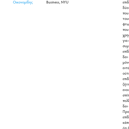
Οικονομίδης
Business, NYU
επιδ
δύο
που
του
φτω
που
χρη
για
συμ
επί
δεν 
μόν
εντ
ούτε
επι
ζήτ
ενο
σπί
πολλ
δεν
Προ
επί
κάπ
ότι