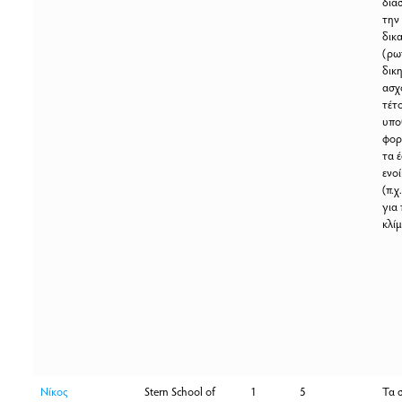
διά
την
δικ
(ρω
δικ
ασχ
τέτο
υποθ
φορ
τα 
ενοί
(π.χ
για
κλί
Νίκος
Stern School of
1
5
Τα 