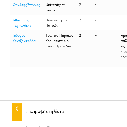
Θανάσης Στέγγος
University of
2
4
Guelph
Αθανάσιος
Πανεπιστήμιο
2
2
Ταγκαλάκης
Πατρών
Γιώργος
Τραπεζα Πειραιως,
2
4
Αμάν
Χαντζηνικολάου
Χρηματιστηριο,
επιδ
Ενωση Τραπεζων
τις 
η ν
ηρω
Επιστροφή στη λίστα