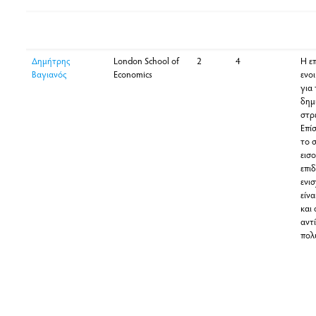
Ονοματεπώνυμο
Φορέας
Ψήφος
Βαθμός
Σχό
βεβαιότητας
Δημήτρης
London School of
2
4
Η ε
Βαγιανός
Economics
ενοι
για
δημ
στρ
Επίσ
το 
εισ
επι
ενι
είνα
και
αντί
πολ