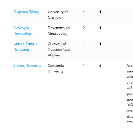
Γεώργιος Πάνος
University of
4
4
Glasgow
Θεολόγος
Πανεπιστήμιο
2
4
Παντελίδης
Μακεδονίας
Ιωάννα-Σαπφώ
Οικονομικό
1
4
Πεπελάση
Πανεπιστήμιο
Αθηνών
Στέλιος Περράκης
Concordia
1
5
Αντ
University
επισ
καλ
υπο
κυβ
χαμ
εισ
Πολ
ενοι
είνα
άπο