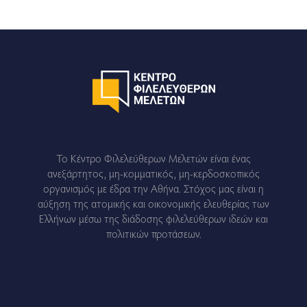
Το Κέντρο Φιλελεύθερων Μελετών είναι ένας
ανεξάρτητος, μη-κομματικός, μη-κερδοσκοπικός
οργανισμός με έδρα την Αθήνα. Στόχος μας είναι η
αύξηση της ατομικής και οικονομικής ελευθερίας των
Ελλήνων μέσω της διάδοσης φιλελεύθερων ιδεών και
πολιτικών προτάσεων.