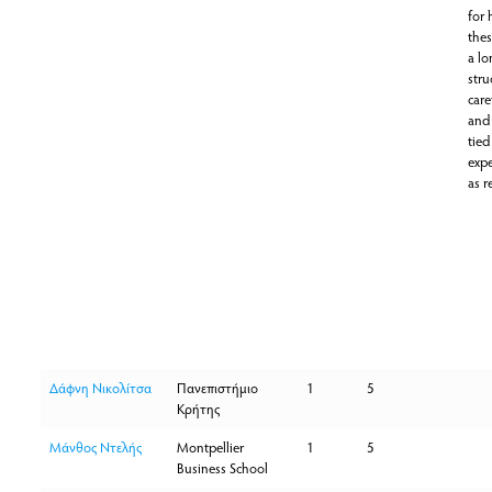
for 
the
a lo
stru
care
and
tied
expe
as r
Δάφνη Νικολίτσα
Πανεπιστήμιο
1
5
Κρήτης
Μάνθος Ντελής
Montpellier
1
5
Business School