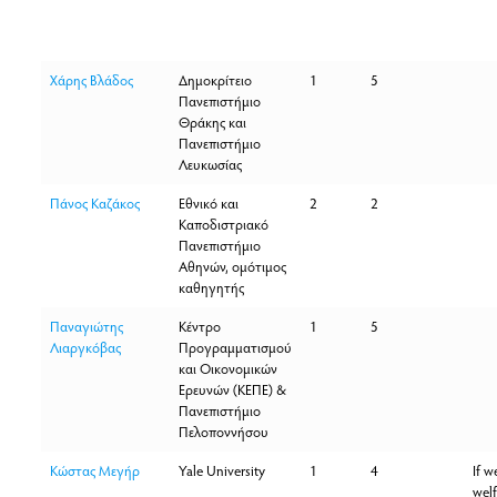
Χάρης Βλάδος
Δημοκρίτειο
1
5
Πανεπιστήμιο
Θράκης και
Πανεπιστήμιο
Λευκωσίας
Πάνος Καζάκος
Εθνικό και
2
2
Καποδιστριακό
Πανεπιστήμιο
Αθηνών, ομότιμος
καθηγητής
Παναγιώτης
Κέντρο
1
5
Λιαργκόβας
Προγραμματισμού
και Οικονομικών
Ερευνών (ΚΕΠΕ) &
Πανεπιστήμιο
Πελοποννήσου
Κώστας Μεγήρ
Yale University
1
4
If w
welf