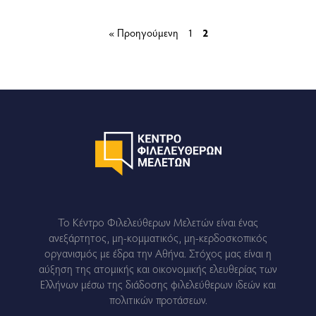
« Προηγούμενη
1
2
Το Κέντρο Φιλελεύθερων Μελετών είναι ένας
ανεξάρτητος, μη-κομματικός, μη-κερδοσκοπικός
οργανισμός με έδρα την Αθήνα. Στόχος μας είναι η
αύξηση της ατομικής και οικονομικής ελευθερίας των
Ελλήνων μέσω της διάδοσης φιλελεύθερων ιδεών και
πολιτικών προτάσεων.