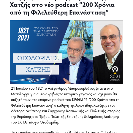
Χατζής στο νέο podcast “200 Χρόνια
από τη Φιλελεύθερη Επανάσταση”
21 Ιουλίου του 1821 ο Αλέξανδρος Μαυροκορδάτος φτάνει στο
Μεσολόγγι: για αυτό ακριβώς το ιστορικό γεγονός και όχι μόνο θα
συζητήσουν στο επόμενο podcast του ΚΕΦίΜ ?? “200 Χρόνια από τη
Φιλελεύθερη Επανάσταση” ο καθηγητής Αριστείδης Χατζής με τον
Λέκτορα Νεώτερης και Σύγχρονης Κοινωνικής και Πολιτικής Ιστορίας
της Ευρώπης στο Τμήμα Πολιτικής Επιστήμης & Δημόσιας Διοίκησης
του ΕΚΠΑ Γιώργο Θεοδωρίδη.
To επεισόδιο που ακολουθεί θα προβληθεί την Τετάρτη 21 Ιουλίου