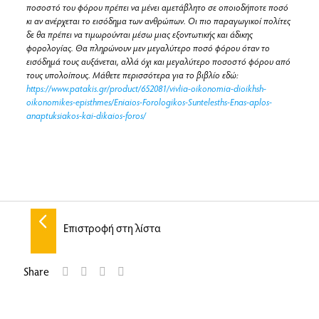
ποσοστό του φόρου πρέπει να μένει αμετάβλητο σε οποιοδήποτε ποσό
κι αν ανέρχεται το εισόδημα των ανθρώπων. Οι πιο παραγωγικοί πολίτες
δε θα πρέπει να τιμωρούνται μέσω μιας εξοντωτικής και άδικης
φορολογίας. Θα πληρώνουν μεν μεγαλύτερο ποσό φόρου όταν το
εισόδημά τους αυξάνεται, αλλά όχι και μεγαλύτερο ποσοστό φόρου από
τους υπολοίπους. Μάθετε περισσότερα για το βιβλίο εδώ:
https://www.patakis.gr/product/652081/vivlia-oikonomia-dioikhsh-
oikonomikes-episthmes/Eniaios-Forologikos-Suntelesths-Enas-aplos-
anaptuksiakos-kai-dikaios-foros/
Επιστροφή στη λίστα
Share