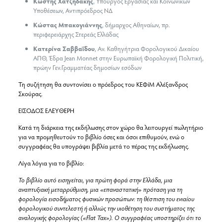
Κωστής Χατζηδάκης
, Υπουργός Εργασίας και Κοινωνικών
Υποθέσεων, Αντιπρόεδρος ΝΔ
Κώστας Μπακογιάννης
, δήμαρχος Αθηναίων, πρ.
περιφερειάρχης Στερεάς Ελλάδας
Κατερίνα Σαββαΐδου
, Αν. Kαθηγήτρια Φορολογικού Δικαίου
ΑΠΘ, Έδρα Jean Monnet στην Ευρωπαϊκή Φορολογική Πολιτική,
πρώην Γεν.Γραμματέας δημοσίων εσόδων
Τη συζήτηση θα συντονίσει ο πρόεδρος του ΚΕΦίΜ Αλέξανδρος
Σκούρας.
ΕΙΣΟΔΟΣ ΕΛΕΥΘΕΡΗ
Κατά τη διάρκεια της εκδήλωσης στον χώρο θα λειτουργεί πωλητήριο
για να προμηθευτούν το βιβλίο όσες και όσοι επιθυμούν, ενώ ο
συγγραφέας θα υπογράψει βιβλία μετά το πέρας της εκδήλωσης.
Λίγα λόγια για το βιβλίο:
Το βιβλίο αυτό εισηγείται, για πρώτη φορά στην Ελλάδα, μια
αναπτυξιακή μεταρρύθμιση, μια «επαναστατική» πρόταση για τη
φορολογία εισοδήματος φυσικών προσώπων: τη θέσπιση του ενιαίου
φορολογικού συντελεστή ή αλλιώς την υιοθέτηση του συστήματος της
αναλογικής φορολογίας («Flat Tax»). Ο συγγραφέας υποστηρίζει ότι το