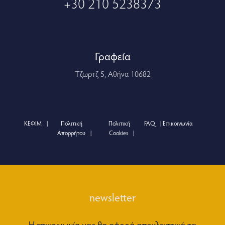
+30 210 5238373
Γραφεία
Τζωρτζ 5, Αθήνα 10682
ΚΕΦΙΜ
Πολιτική
Πολιτική
FAQ
Επικοινωνία
Απορρήτου
Cookies
newsletter
Η επικοινωνία μας θα αφορά αποκλειστικά τα