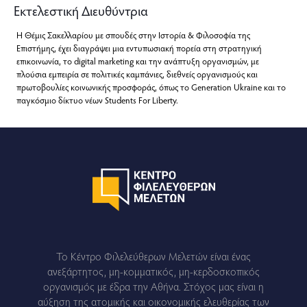
Εκτελεστική Διευθύντρια
Η Θέμις Σακελλαρίου με σπουδές στην Ιστορία & Φιλοσοφία της
Επιστήμης, έχει διαγράψει μια εντυπωσιακή πορεία στη στρατηγική
επικοινωνία, το digital marketing και την ανάπτυξη οργανισμών, με
πλούσια εμπειρία σε πολιτικές καμπάνιες, διεθνείς οργανισμούς και
πρωτοβουλίες κοινωνικής προσφοράς, όπως το Generation Ukraine και το
παγκόσμιο δίκτυο νέων Students For Liberty.
Το Κέντρο Φιλελεύθερων Μελετών είναι ένας
ανεξάρτητος, μη-κομματικός, μη-κερδοσκοπικός
οργανισμός με έδρα την Αθήνα. Στόχος μας είναι η
αύξηση της ατομικής και οικονομικής ελευθερίας των