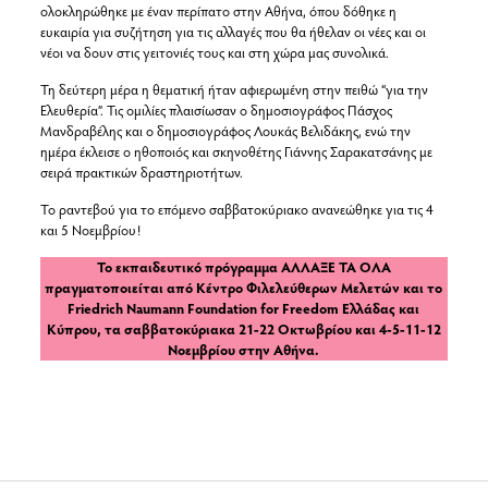
ολοκληρώθηκε με έναν περίπατο στην Αθήνα, όπου δόθηκε η
ευκαιρία για συζήτηση για τις αλλαγές που θα ήθελαν οι νέες και οι
νέοι να δουν στις γειτονιές τους και στη χώρα μας συνολικά.
Τη δεύτερη μέρα η θεματική ήταν αφιερωμένη στην πειθώ “για την
Ελευθερία”. Τις ομιλίες πλαισίωσαν ο δημοσιογράφος Πάσχος
Μανδραβέλης και ο δημοσιογράφος Λουκάς Βελιδάκης, ενώ την
ημέρα έκλεισε ο ηθοποιός και σκηνοθέτης Γιάννης Σαρακατσάνης με
σειρά πρακτικών δραστηριοτήτων.
Το ραντεβού για το επόμενο σαββατοκύριακο ανανεώθηκε για τις 4
και 5 Νοεμβρίου!
Το εκπαιδευτικό πρόγραμμα ΑΛΛΑΞΕ ΤΑ ΟΛΑ
πραγματοποιείται από Κέντρο Φιλελεύθερων Μελετών και το
Friedrich Naumann Foundation for Freedom Ελλάδας και
Κύπρου, τα σαββατοκύριακα 21-22 Οκτωβρίου και 4-5-11-12
Νοεμβρίου στην Αθήνα.