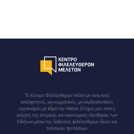
Το Κέντρο Φιλελεύθερων Μελετών είναι ένας
ανεξάρτητος, μη-κομματικός, μη-κερδοσκοπικός
οργανισμός με έδρα την Αθήνα. Στόχος μας είναι η
αύξηση της ατομικής και οικονομικής ελευθερίας των
Ελλήνων μέσω της διάδοσης φιλελεύθερων ιδεών και
πολιτικών προτάσεων.