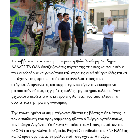
Το σαββατοκύριακο που μας πέρασε η Φιλευλεύθερη Ακαδημία
ΑΛΛΑΞΕ ΤΑ ΟΛΑ άνοιξε ξανά τις πόρτες της στις νέες και τους νέους
που φιλοδοξούν να γνωρίσουν καλύτερα τις φιλελεύθερες ιδέες και να
πετύχουν τους προσωπικούς και επαγγελματικούς τους
στόχους. Διοργανωτές και συμμετέχοντες είχαν την ευκαιρία να
μοιραστούν δύο μέρες γεμάτες ομιλίες, εργαστήρια, αλλά και έναν
ξεχωριστό περίπατο στο κέντρο της Αθήνας, που αποτέλεσαν τα
συστατικά της πρώτης γνωριμίας.
Την πρώτη ημέρα οι συμμετέχοντες έθεσαν τις βάσεις συζητώντας με
τον εκπαιδευτή του προγράμματος, ηθοποιό Γιώργο Αγγελόπουλο,
τον Γιώργο Αρχόντα, Υπεύθυνο Εκπαιδευτικών Προγραμμάτων του
ΚΕΦίΜ και την Αλόνα Τατάροβα, Project Coordinator του FNF Ελλάδας
και Κύπρου σχετικά με τα μελλοντικά τους σχέδια. Η ημέρα