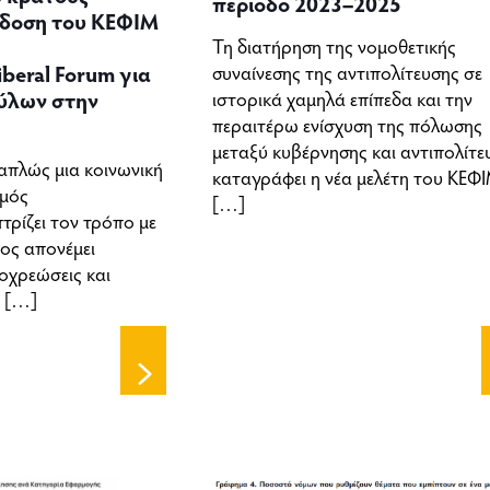
περίοδο 2023–2025
έκδοση του ΚΕΦΙΜ
Τη διατήρηση της νομοθετικής
συναίνεσης της αντιπολίτευσης σε
iberal Forum για
ιστορικά χαμηλά επίπεδα και την
ύλων στην
περαιτέρω ενίσχυση της πόλωσης
μεταξύ κυβέρνησης και αντιπολίτε
 απλώς μια κοινωνική
καταγράφει η νέα μελέτη του ΚΕΦΙ
σμός
[…]
πτρίζει τον τρόπο με
ος απονέμει
οχρεώσεις και
ς
[…]