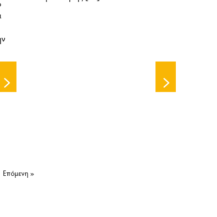
ο
α
ην
Επόμενη »