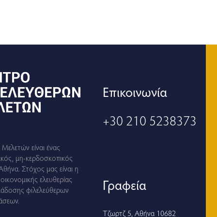
Eπικοινωνία
+30 210 5238373
Μελετών είναι ένας
ικός, μη-κερδοσκοπικός
Αθήνα. Στόχος μας είναι η
 οικονομικής ελευθερίας
Γραφεία
ιάδοσης φιλελεύθερων
άσεων.
Τζωρτζ 5, Αθήνα 10682