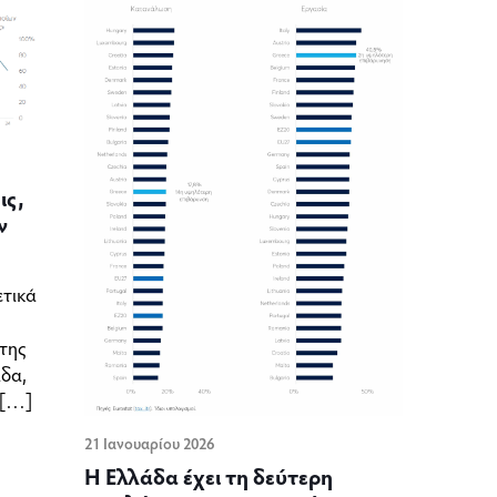
ις,
ν
ετικά
 της
άδα,
[…]
21 Ιανουαρίου 2026
Η Ελλάδα έχει τη δεύτερη