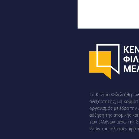
Το Κέντρο Φιλελεύθερων 
ανεξάρτητος, μη-κομματ
οργανισμός με έδρα την 
αύξηση της ατομικής και
των Ελλήνων μέσω της δ
ιδεών και πολιτικών προτ