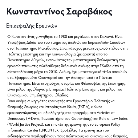
Κωνσταντίνος Σαραβάκος
Επικεφαλής Ερευνών
Ο Κωνσταντίνος γεννήθηκε το 1988 και μεγάλωσε στον Κολωνό. Είναι
Υποψήφιος Διδάκτωρ του τμήματος Διεθνών και Ευρωπαϊκών Σπουδών
στο Πανεπιστήμιο Μακεδονίας. Είναι κάτοχος μεταπτυχιακού τίτλου στην
Πολιτική Επιστήμη και την Κοινωνιολογία (με άριστα) από το
Πανεπιστήμιο Αθηνών, εκπονώντας την μεταπτυχιακή διπλωματική του
εργασία πάνω στις φιλελεύθερες δεξαμενές σκέψης στην Ελλάδα από τη
Μεταπολίτευση μέχρι το 2010. Ακόμη, έχει μεταπτυχιακό τίτλο σπουδών
στα Εφαρμοσμένα Οικονομικά και την Διοίκηση από το Πάντειο
Πανεπιστήμιο. Είναι πτυχιούχος Ιστορίας και Φιλοσοφίας της Επιστήμης.
Είναι μέλος της Ελληνικής Εταιρείας Πολιτικής Επιστήμης και μέλος του
Οικονομικού Επιμελητηρίου Ελλάδας.
Είναι ακόμη συνεργάτης ερευνητής στο Εργαστήριο Πολιτικής και
Θεσμικής Θεωρίας και Ιστορίας των Ιδεών, (ΕΚΠΑ), ειδικός
εμπειρογνώμονας και αξιολόγητής στα προγράμματα Varieties of
Democracy (V-Dem, Πανεπιστήμιο του Gothenburg) και Rule of Law Index
(World Justice Project), και επισκέπτης ερευνητής στο European Policy
Information Center (EPICENTER, Βρυξέλλες. Τα ερευνητικά του
ενδιαφέροντα περιλαμβάνουν τους πολιτικούς και οικονομικούς θεσμούς,