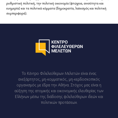
ρυθμιστική πολιτική, την πολιτική οικονομία (φτώχεια, ανισότητα και
ευημερία) και τα πολιτικά κόμματα (δημοκρατία, λαϊκισμός και πολιτική
συμπεριφορά).
Το Κέντρο Φιλελεύθερων Μελετών είναι ένας
ανεξάρτητος, μη-κομματικός, μη-κερδοσκοπικός
οργανισμός με έδρα την Αθήνα. Στόχος μας είναι η
αύξηση της ατομικής και οικονομικής ελευθερίας των
Ελλήνων μέσω της διάδοσης φιλελεύθερων ιδεών και
πολιτικών προτάσεων.